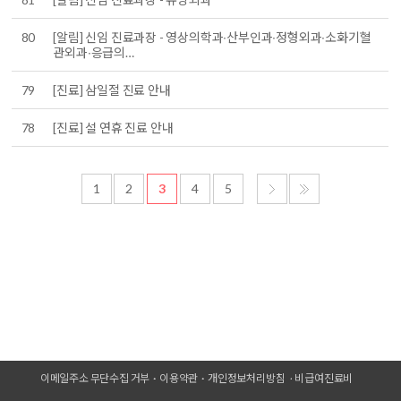
80
[알림] 신임 진료과장 - 영상의학과∙산부인과∙정형외과∙소화기혈
관외과∙응급의…
79
[진료] 삼일절 진료 안내
78
[진료] 설 연휴 진료 안내
1
2
3
4
5
이메일주소 무단수집 거부
이용약관
개인정보처리방침
비급여진료비