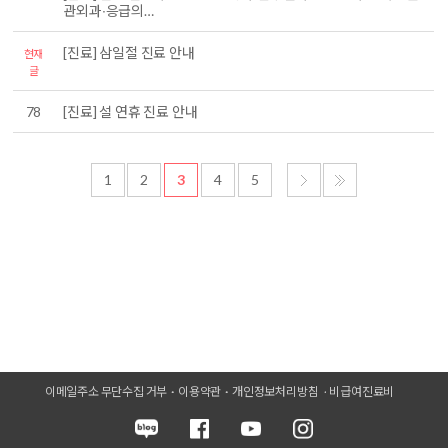
관외과∙응급의…
[진료] 삼일절 진료 안내
현재
글
78
[진료] 설 연휴 진료 안내
1
2
3
4
5
이메일주소 무단수집 거부
이용약관
개인정보처리방침
비급여진료비