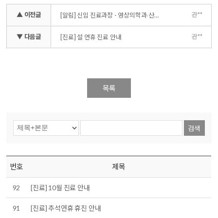
▲ 이전글
관**
[알림] 신임 진료과장 - 영상의학과∙산부인과∙정형외과∙소화기혈관외과∙응급의학과
▼ 다음글
관**
[진료] 설 연휴 진료 안내
목록
검색
번호
제목
92
[진료] 10월 진료 안내
91
[진료] 추석연휴 휴진 안내