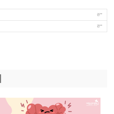
관**
관**