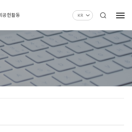
회공헌활동
KR