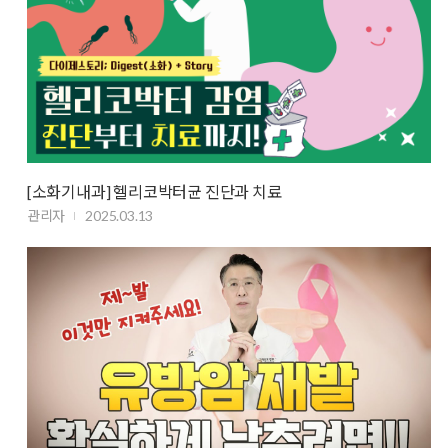
[소화기내과] 헬리코박터균 진단과 치료
관리자
2025.03.13