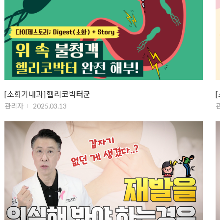
[소화기내과] 헬리코박터균
관리자
2025.03.13