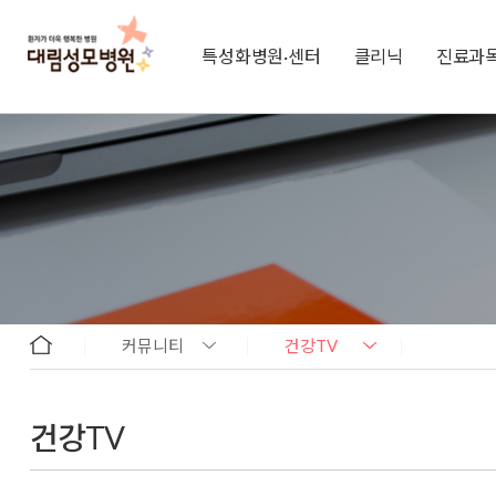
특성화병원·센터
클리닉
진료과
커뮤니티
건강TV
건강TV