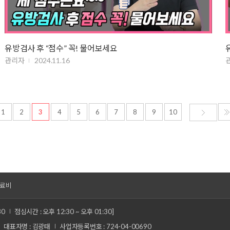
유방검사 후 “점수” 꼭! 물어보세요
관리자
2024.11.16
1
2
3
4
5
6
7
8
9
10
료비
30
점심시간 : 오후 12:30 ~ 오후 01:30]
대표자명 : 김광태
사업자등록번호 : 724-04-00690