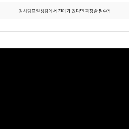
감시림프절생검에서 전이가 있다면 곽청술 필수?!