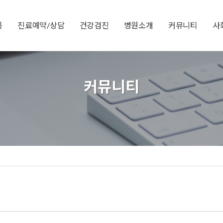
목
진료예약/상담
건강검진
병원소개
커뮤니티
사
커뮤니티