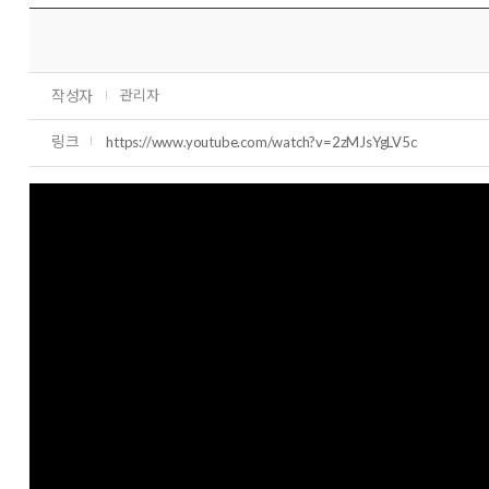
작성자
관리자
링크
https://www.youtube.com/watch?v=2zMJsYgLV5c