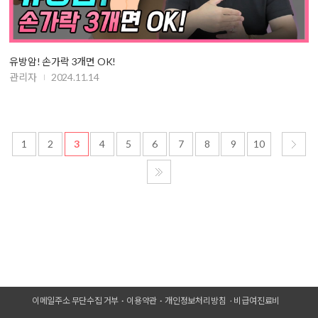
유방암! 손가락 3개면 OK!
관리자
2024.11.14
1
2
3
4
5
6
7
8
9
10
이메일주소 무단수집 거부
이용약관
개인정보처리방침
비급여진료비