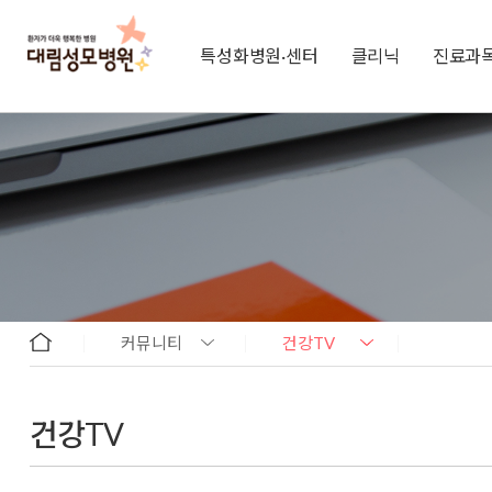
특성화병원·센터
클리닉
진료과
커뮤니티
건강TV
건강TV