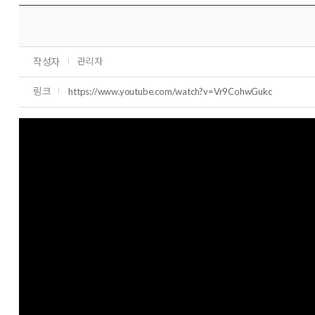
작성자
관리자
링크
https://www.youtube.com/watch?v=Vr9CohwGukc