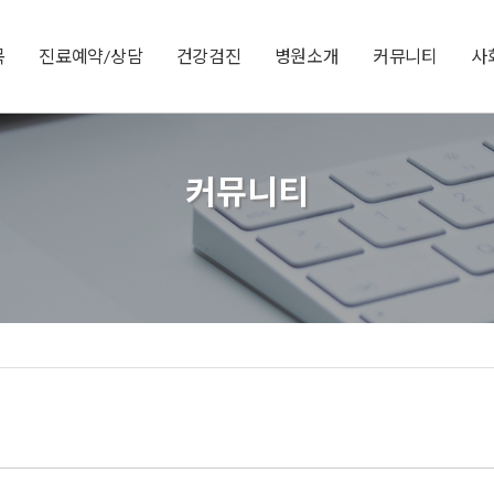
목
진료예약/상담
건강검진
병원소개
커뮤니티
사
커뮤니티