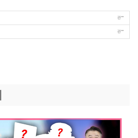
관**
관**