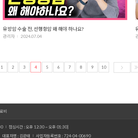
유방암 수술 전, 선행항암 왜 해야 하나요?
관리자
2024.07.04
1
2
3
4
5
6
7
8
9
10
료비
30
점심시간 : 오후 12:30 ~ 오후 01:30]
대표자명 : 김광태
사업자등록번호 : 724-04-00690