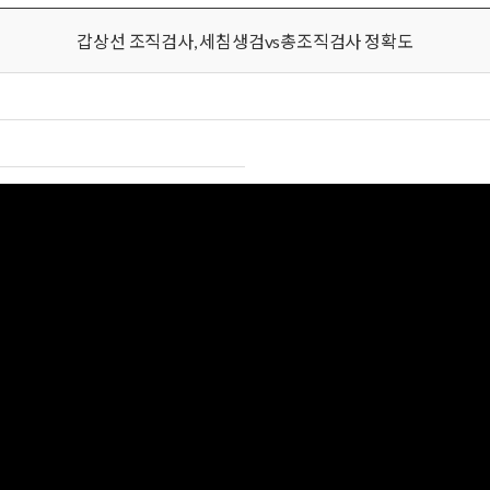
갑상선 조직검사, 세침생검vs총조직검사 정확도