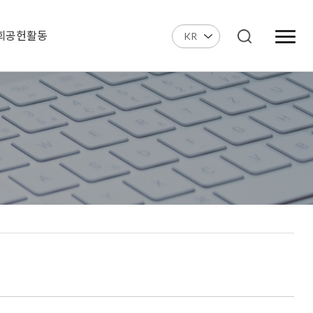
회공헌활동
KR