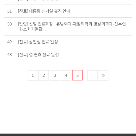
51
[진료] 대통령 선거일 휴진 안내
50
[알림] 신임 진료과장 - 유방외과∙재활의학과∙영상의학과∙산부인
과∙소화기혈관…
49
[진료] 삼일절 진료 일정
48
[진료] 설 연휴 진료 일정
1
2
3
4
5