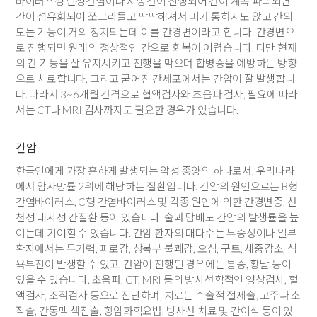
바이러스성 만성간염이나 지방간이 진행되어 간이 계속 파괴되면
간이 섬유화되어 쪼그라들고 딱딱해져서 피가 통하지도 않고 간의
모든 기능이 거의 정지되는데 이를 간경변이라고 합니다. 간경변으
로 진행되면 원래의 정상적인 간으로 회복이 어렵습니다. 다만 현재
의 간 기능을 잘 유지시키고 진행을 막으며 합병증을 예방하는 방향
으로 치료합니다. 그리고 굳어진 간세포에서는 간암이 잘 발생합니
다. 따라서 3~6개월 간격으로 혈액검사와 초음파 검사, 필요에 따라
서는 CT나 MRI 검사까지도 필요한 경우가 있습니다.
간암
한국인에게 가장 흔하게 발생되는 악성 종양의 하나로서, 우리나라
에서 암사망률 2위에 해당하는 질환입니다. 간암의 원인으로는 B형
간염바이러스, C형 간염바이러스 및 각종 원인에 의한 간경변증, 선
천성 대사성 간질환 등이 있습니다. 술과 담배도 간암의 발생률을 높
이는데 기여할 수 있습니다. 간암 환자의 대다수는 무증상이나 일부
환자에서는 무기력, 피로감, 상복부 불쾌감, 오심, 구토, 체중감소, 식
욕부진이 발생할 수 있고, 간암이 진행된 경우에는 통증, 황달 등이
있을 수 있습니다. 초음파, CT, MRI 등의 방사선학적인 영상검사, 혈
액검사, 조직검사 등으로 진단하며, 치료는 수술적 절제술, 고주파 소
작술, 간동맥 색전술, 항암화학요법, 방사선 치료 및 간이식 등이 있