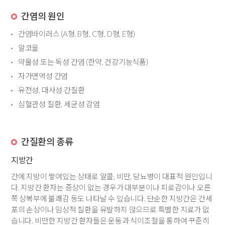
간염의 원인
간염바이러스 (A형, B형, C형, D형, E형)
알코올
약물성 또는 독성 간염 (한약, 건강기능식품)
자가면역성 간염
유전성, 대사성 간질환
심혈관성 질환, 세균성 감염
간질환의 종류
지방간
간에 지방이 쌓여있는 상태로 알콜, 비만, 당뇨병이 대표적 원인입니
다. 지방간 환자는 증상이 없는 경우가 대부분이나 피로감이나 오른
쪽 상복부에 불쾌감 등도 나타날 수 있습니다. 단순한 지방간은 간세
포의 손상이나 임상적 질환을 유발하지 않으므로 특별한 치료가 없
습니다. 비만한 지방간 환자들은 운동과 식이조절을 통하여 꾸준히