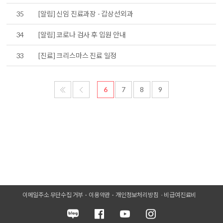
35
[알림] 신임 진료과장 - 갑상선외과
34
[알림] 코로나 검사 후 입원 안내
33
[진료] 크리스마스 진료 일정
6
7
8
9
이메일주소 무단수집 거부
이용약관
개인정보처리방침
비급여진료비