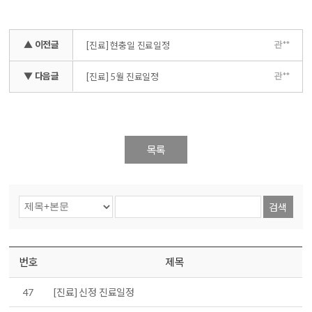
▲ 이전글
관**
[진료] 현충일 진료일정
▼ 다음글
관**
[진료] 5월 진료일정
목록
검색
번호
제목
47
[진료] 신정 진료일정