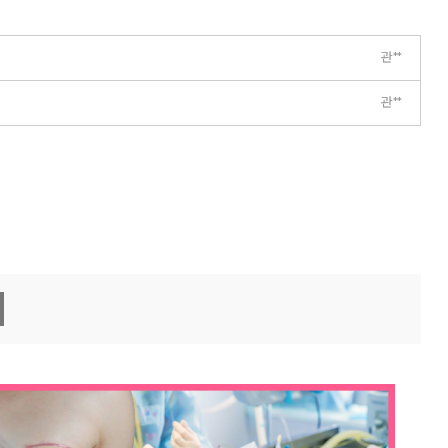
관**
관**