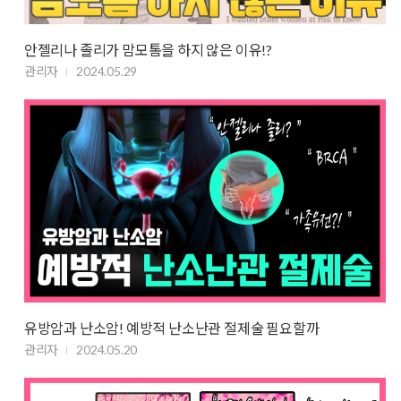
안젤리나 졸리가 맘모톰을 하지 않은 이유!?
관리자
2024.05.29
유방암과 난소암! 예방적 난소난관 절제술 필요할까
관리자
2024.05.20