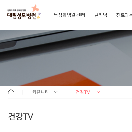
특성화병원·센터
클리닉
진료과
커뮤니티
건강TV
건강TV