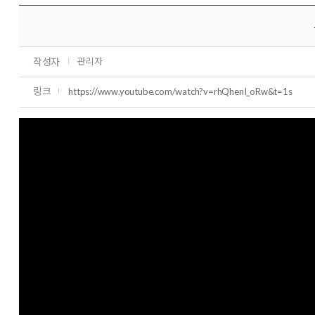
작성자
관리자
링크
https://www.youtube.com/watch?v=rhQhenI_oRw&t=1s