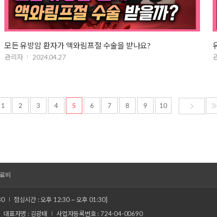
모든 유방암 환자가 액와림프절 수술을 받나요?
관리자
2024.04.27
1
2
3
4
5
6
7
8
9
10
료비
30
점심시간 : 오후 12:30 ~ 오후 01:30]
대표자명 : 김광태
사업자등록번호 : 724-04-00690