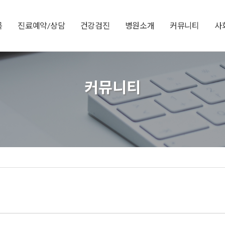
목
진료예약/상담
건강검진
병원소개
커뮤니티
사
커뮤니티