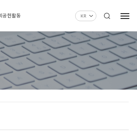
회공헌활동
KR