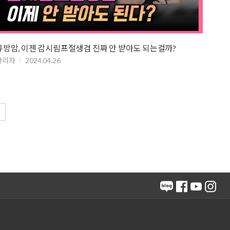
유방암, 이젠 감시림프절생검 진짜 안 받아도 되는걸까?
관리자
2024.04.26