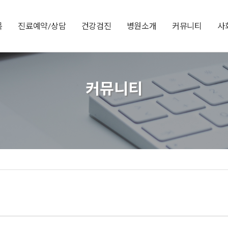
목
진료예약/상담
건강검진
병원소개
커뮤니티
사
커뮤니티