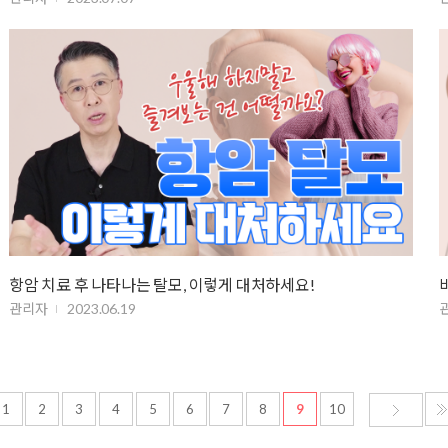
항암 치료 후 나타나는 탈모, 이렇게 대처하세요!
관리자
2023.06.19
1
2
3
4
5
6
7
8
9
10