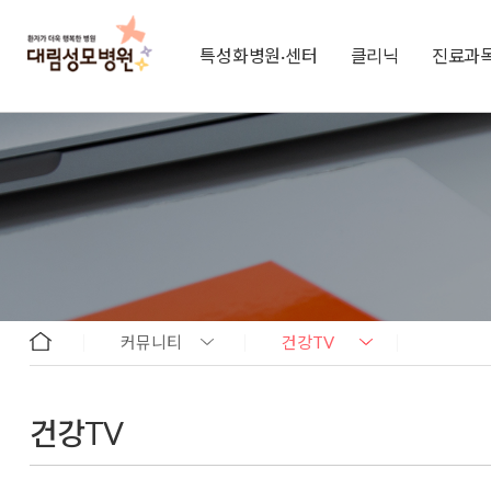
특성화병원·센터
클리닉
진료과
커뮤니티
건강TV
건강TV