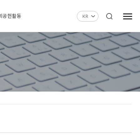
회공헌활동
KR