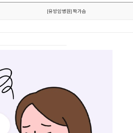
[유방암병원] 짝가슴