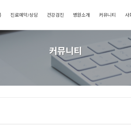
목
진료예약/상담
건강검진
병원소개
커뮤니티
사
커뮤니티