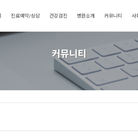
목
진료예약/상담
건강검진
병원소개
커뮤니티
사
커뮤니티