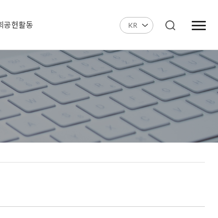
회공헌활동
KR