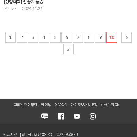
[정형외과] 팔꿈치 통증
관리자
2024.11.21
1
2
3
4
5
6
7
8
9
10
이메일주소 무단수집 거부
이용약관
개인정보처리방침
비급여진료비
진료시간
[월~금 : 오전 08:30 ~ 오후 05:30