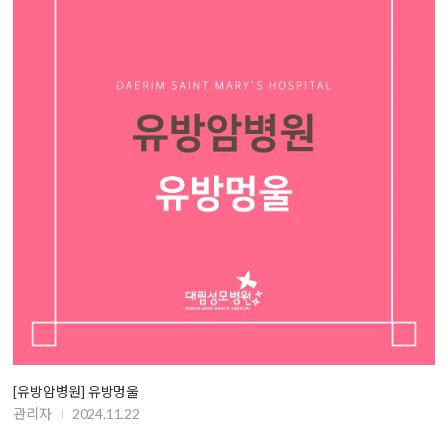
[유방암병원] 유방멍울
관리자
2024.11.22