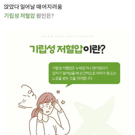
앉았다 일어날 때 어지러움
기립성 저혈압
원인은?