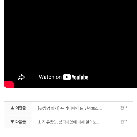
▲ 이전글
관**
[유방암 환자] 꼭 먹어야 하는 건강보조식품 있다? 없다?
▼ 다음글
관**
초기 유방암, 상피내암에 대해 알아보자 _ 완치가 될 확률, 전이될 확률은?