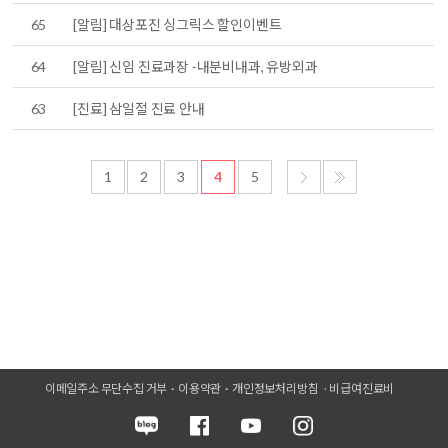
65
[알림] 대상포진 싱그릭스 할인이벤트
64
[알림] 신임 진료과장 -내분비내과, 유방외과
63
[진료] 삼일절 진료 안내
1
2
3
4
5
이메일주소 무단수집 거부
이용약관
개인정보처리방침
비급여진료비