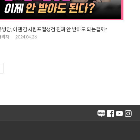
유방암, 이젠 감시림프절생검 진짜 안 받아도 되는걸까?
관리자
2024.04.26