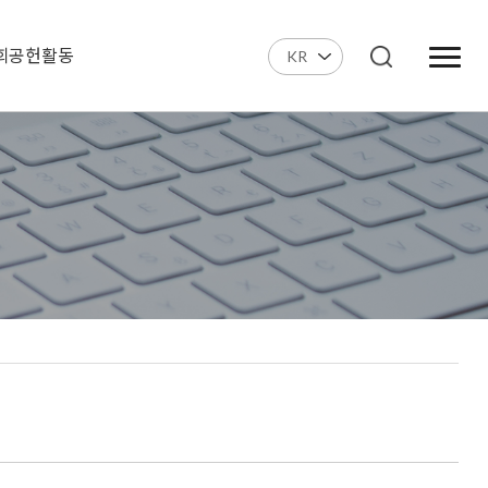
회공헌활동
KR