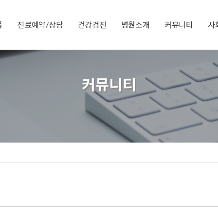
목
진료예약/상담
건강검진
병원소개
커뮤니티
사
커뮤니티