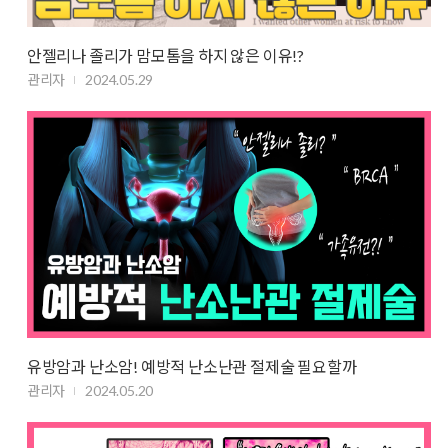
안젤리나 졸리가 맘모톰을 하지 않은 이유!?
관리자
2024.05.29
유방암과 난소암! 예방적 난소난관 절제술 필요할까
관리자
2024.05.20