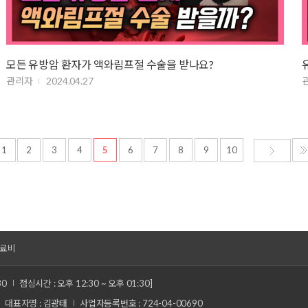
모든 유방암 환자가 액와림프절 수술을 받나요?
관리자
2024.04.27
1
2
3
4
5
6
7
8
9
10
료비
30
점심시간 : 오후 12:30 ~ 오후 01:30]
대표자명 : 김광태
사업자등록번호 : 724-04-00690