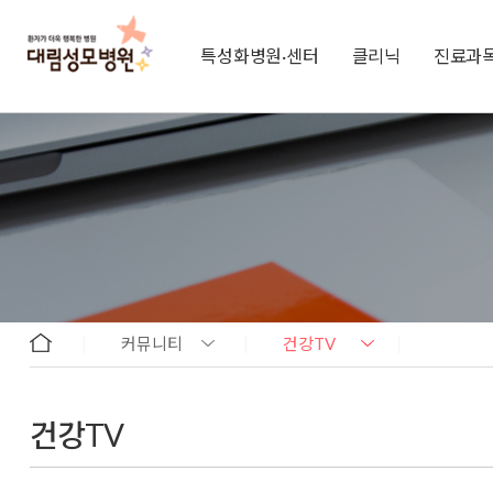
특성화병원·센터
클리닉
진료과
커뮤니티
건강TV
건강TV