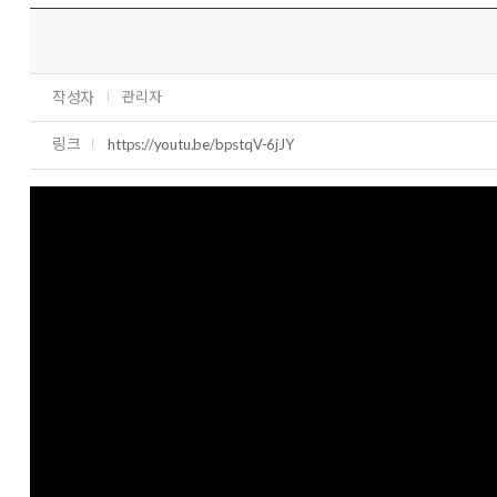
작성자
관리자
링크
https://youtu.be/bpstqV-6jJY