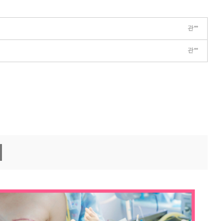
관**
관**