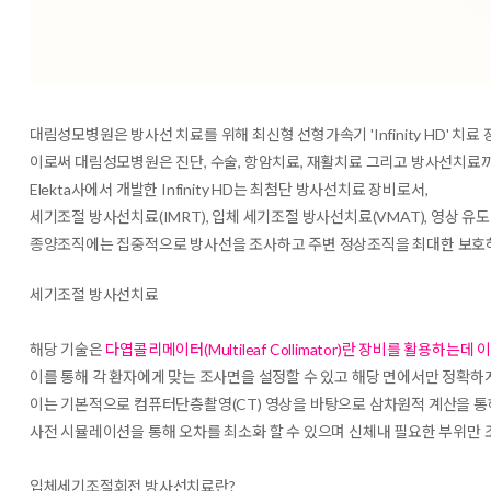
대림성모병원은 방사선 치료를 위해 최신형 선형가속기 'Infinity HD' 치
이로써 대림성모병원은 진단, 수술, 항암치료, 재활치료 그리고 방사선치료
Elekta사에서 개발한 Infinity HD는 최첨단 방사선치료 장비로서,
세기조절 방사선치료(IMRT), 입체 세기조절 방사선치료(VMAT), 영상 유도
종양조직에는 집중적으로 방사선을 조사하고 주변 정상조직을 최대한 보호하
세기조절 방사선치료
해당 기술은
다엽콜리메이터(Multileaf Collimator)란 장비를 활용
이를 통해 각 환자에게 맞는 조사면을 설정할 수 있고 해당 면에서만 정확하
이는 기본적으로 컴퓨터단층촬영(CT) 영상을 바탕으로 삼차원적 계산을 통해
사전 시뮬레이션을 통해 오차를 최소화 할 수 있으며 신체내 필요한 부위만 
입체세기조절회전 방사선치료란?