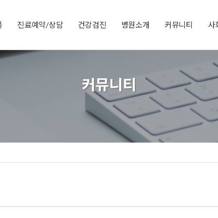
목
진료예약/상담
건강검진
병원소개
커뮤니티
사
커뮤니티