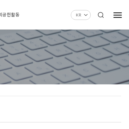
회공헌활동
KR