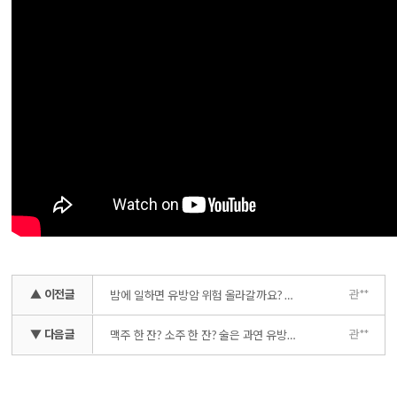
▲ 이전글
관**
밤에 일하면 유방암 위험 올라갈까요? _ 야간 근무하시는 간호사, 승무원 분들 집중!
▼ 다음글
관**
맥주 한 잔? 소주 한 잔? 술은 과연 유방암에 어떤 영향을 미칠까 _ 과도한 음주의 기준