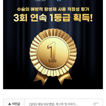
▲ 이전글
관**
[알림] 대림성모병원, 제 2회 핑크라이더스 챌린지 기부금 1천만 원 공우생명정보재단에 기탁