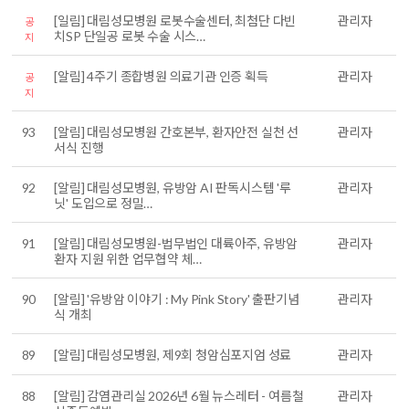
[일림] 대림성모병원 로봇수술센터, 최첨단 다빈
관리자
공
치SP 단일공 로봇 수술 시스…
지
[알림] 4주기 종합병원 의료기관 인증 획득
관리자
공
지
93
[알림] 대림성모병원 간호본부, 환자안전 실천 선
관리자
서식 진행
92
[알림] 대림성모병원, 유방암 AI 판독시스템 '루
관리자
닛' 도입으로 정밀…
91
[알림] 대림성모병원-법무법인 대륙아주, 유방암
관리자
환자 지원 위한 업무협약 체…
90
[알림] '유방암 이야기 : My Pink Story' 출판기념
관리자
식 개최
89
[알림] 대림성모병원, 제9회 청암심포지엄 성료
관리자
88
[알림] 감염관리실 2026년 6월 뉴스레터 - 여름철
관리자