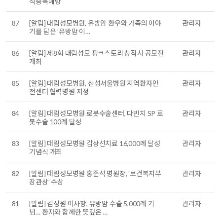
식중독예방
87
[알림] 대림성모병원, 유방암 환우와 가족의 이야
관리자
기를 담은 '유방암 이…
86
[알림] 제8회 대림성모 핑크스토리 창작시 공모전
관리자
개최
85
[알림] 대림성모병원, 삼성서울병원 지역환자안
관리자
전센터 협력병원 지정
84
[알림] 대림성모병원 로봇수술센터, 다빈치 SP 로
관리자
봇수술 100례 달성
83
[알림] 대림성모병원 갑상선치료 16,000례 달성
관리자
기념식 개최
82
[알림] 대림성모병원 홍준석 병원장, '보건복지부
관리자
장관상' 수상
81
[알림] 김성원 이사장, 유방암 수술 5,000례 기
관리자
념… 환자와 함께한 뜻깊은 …