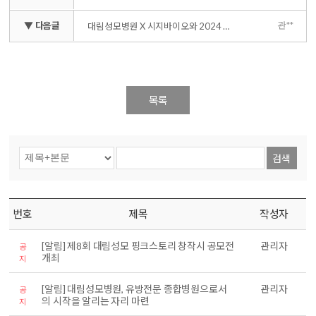
▼ 다음글
관**
대림성모병원 X 시지바이오와 2024 리유(Re:乳) 토크콘서트 개최
목록
검색
번호
제목
작성자
[알림] 제8회 대림성모 핑크스토리 창작시 공모전
관리자
공
개최
지
[알림] 대림성모병원, 유방전문 종합병원으로서
관리자
공
의 시작을 알리는 자리 마련
지