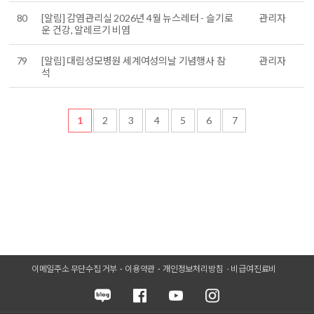
80
[알림] 감염관리실 2026년 4월 뉴스레터 - 슬기로
관리자
운 건강, 알레르기 비염
79
[알림] 대림성모병원 세계여성의날 기념행사 참
관리자
석
1
2
3
4
5
6
7
이메일주소 무단수집 거부
이용약관
개인정보처리방침
비급여진료비